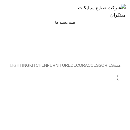
info@silicatemobtakeran.com
همه دسته ها
Lighting
همه
ACCESSORIES
DECOR
FURNITURE
KITCHEN
LIGHTING
Lighting
Venenatis nam phasellus