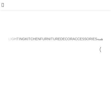
Decor
همه
ACCESSORIES
DECOR
FURNITURE
KITCHEN
LIGHTING
Decor
Et vestibulum quis a suspendisse
Decor
Rhoncus quisque sollicitudin